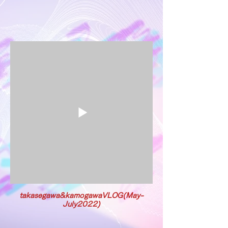
ょ
ち
ち
ち
く
ゃ
ゃ
ゃ
ま
ん
ん
ん
ゆ
と
と
と
ラ
あ
あ
あ
ン
そ
そ
そ
ド
ぼ
ぼ
ぼ
へ！
う３
う
う
１
２
「発砲
スチロ
ダン
自分
ールケ
ボー
だけ
ーキを
ルで
のひ
つくっ
何つ
みつ
ちゃお
く
の箱
う！」
ろ？
をつ
くろ
う！
takasegawa&kamogawaVLOG(May-
July2022)