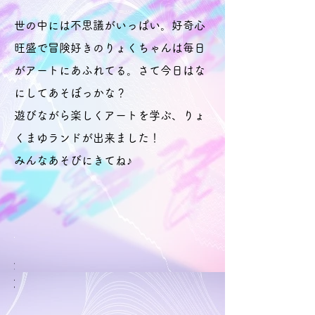
世の中には不思議がいっぱい。好奇心
旺盛で冒険好きのりょくちゃんは毎日
がアートにあふれてる。さて今日はな
にしてあそぼっかな？
​遊びながら楽しくアートを学ぶ、りょ
くまゆランドが出来ました！
みんなあそびにきてね♪
幻の
り
り
り
場所
ょ
ょ
ょ
り
く
く
く