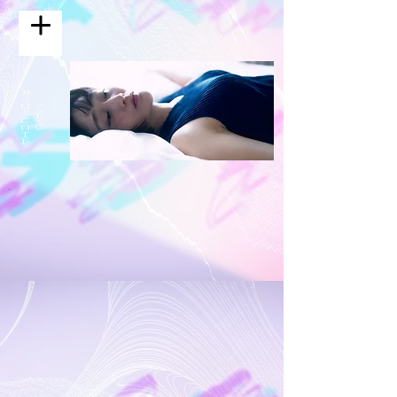
​RYOKUCHA
MAYU