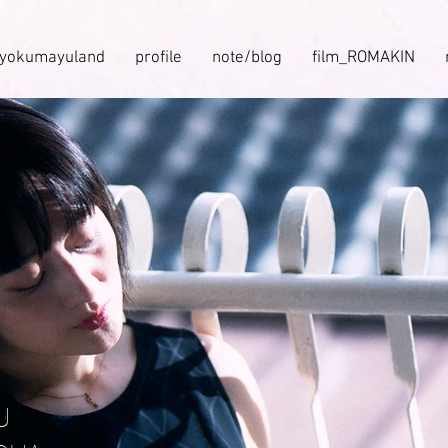
ryokumayuland
profile
note/blog
film_ROMAKIN
U