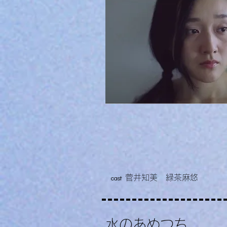
菅井知美 緑茶麻悠
cast
​水のあめつち