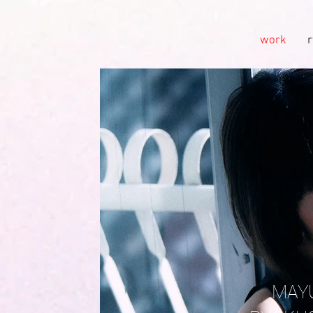
work
MAY