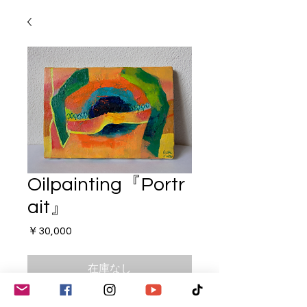
Oilpainting『Portr
ait』
価
￥30,000
格
在庫なし