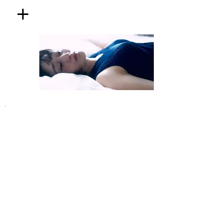
​RYOKUCHA
MAYU