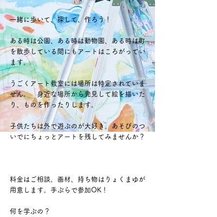
一緒に歩いて、探して、作ろう！
ある時は公園、ある時は動物園、ある時は町
を散歩している間にもアートはころがってい
ます。
うごくアート教室には場所は特定されていま
せん。 身近な場所から発見して絵を描いた
り、ものを作ったりします。
子供たちは外で遊ぶのが大好き。あそびのつ
いでにちょっとアートを残してみませんか？
料金はご相談。画材、持ち物はりょくまゆが
用意します。手ぶらで参加OK！
何を学ぶの？