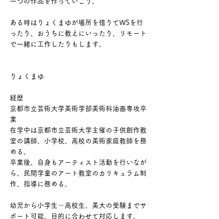
一つの作品を作っていこう。
ある時はりょくまゆが場所を借りてWSを行
ったり、おうちに教えにいったり、リモート
で一緒に工作したりもします。
りょくまゆ
経歴
京都市立芸術大学美術学部美術科油画専攻卒
業
在学中は京都市立芸術大学主催の子供創作教
室の講師、小学校、高校の美術家庭教師を務
める。
​卒業後、自身もアーティスト活動を行いなが
ら、民間学童のアート教室のカリキュラム制
作、指導に務める。
幼児から小学生〜高校生。美大の受験までサ
ポート可能。目的に合わせて対応します。