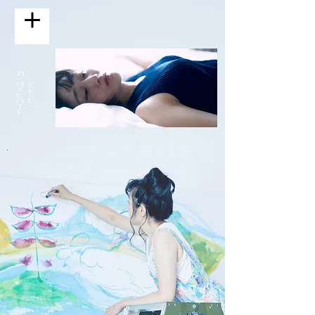
​RYOKUCHA
MAYU