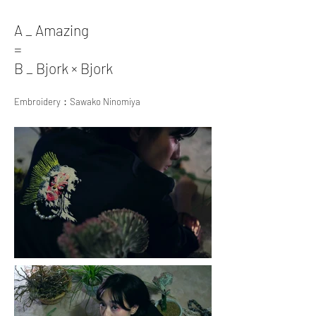
A _ Amazing
=
B _ Bjork × Bjork​
Embroidery：Sawako Ninomiya