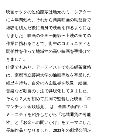
映画オタクの佐伯龍蔵は地元のミニシアター
に４年間勤め、それから商業映画の助監督で
経験を積んだ後に自身で映画を作るようにな
りました。映画の企画〜撮影〜上映の全ての
作業に携わることで、街中のコミュニティと
関係性を作って地域性の高い映画を手掛けて
きました。
俳優でもあり、アーティストである緑茶麻悠
は、京都市立芸術大学の油画専攻を卒業した
経歴を持ち、自分の内面世界を映像、絵画、
音楽など独自の手法で具現化してきました。
そんな２人が初めて共同で監督した映画「ロ
マンチック金銭感覚」 は、全国の面白いコ
ミュニティを紹介しながら「地域通貨の可能
性」と「お金への問いかけ」をテーマにした
長編作品となりました。2023年の劇場公開か