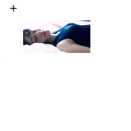
​RYOKUCHA
MAYU